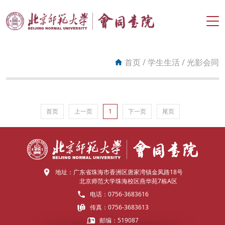
搜索
首页
/
学生生活
/
光影会同
首页
书院概况
首页
上一页
1
下一页
尾页
组织机构
育人目标
地址：
广东省珠海市香洲区唐家湾镇金凤路18号
育人计划
北京师范大学珠海校区燕华苑7栋A区
电话：
0756-3683616
育人特色
传真：
0756-3683613
邮编：
519087