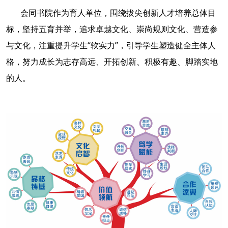
学生生活
会同书院作为育人单位，围绕拔尖创新人才培养总体目
标，坚持五育并举，追求卓越文化、崇尚规则文化、营造参
办事指南
与文化，注重提升学生“软实力”，引导学生塑造健全主体人
格，努力成长为志存高远、开拓创新、积极有趣、脚踏实地
北师大官网
珠海校区官网
数字京师
教师邮箱
师大云盘
学生邮箱
的人。
English Version